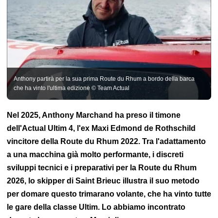
BarcheNews.it
Regate e Gare
Marinai
Vendée Globe
Giochi Olimpici
ULTIM
IMOCA
Oceano Cinquanta
Circuito Figaro Bénéteau
Transat
Jacques Vabre
Solitaria del Figaro
Route du Rhum
Immagine
Mirabaud Yacht Racing
Mini Transat
Sfida Arkea Ultim
Voiles
de Saint-Tropez
Tour de France à la Voile
Coppa America
Trofeo Jules Verne
Vandea Arcotica
Régates Royales di
Cannes
Classe J
Classe40
Classe Osiris
ClassGlobe 5.80
Anthony partirà per la sua prima Route du Rhum a bordo della barca
Sfida Azimut
Diam 24
Figaro 3
Gara dei Golden Globe
Gran
che ha vinto l'ultima edizione © Team Actual
Premio Guyader
La Transat AG2R La Mondiale
Les Sables
Horta Les Sables
Mini Fastnet
Pro Sailing Tour
SailGP
Spi
Ouest Francia
Sedia a sdraio doppia
Nel 2025, Anthony Marchand ha preso il timone
dell'Actual Ultim 4, l'ex Maxi Edmond de Rothschild
vincitore della Route du Rhum 2022. Tra l'adattamento
a una macchina già molto performante, i discreti
sviluppi tecnici e i preparativi per la Route du Rhum
2026, lo skipper di Saint Brieuc illustra il suo metodo
per domare questo trimarano volante, che ha vinto tutte
le gare della classe Ultim. Lo abbiamo incontrato