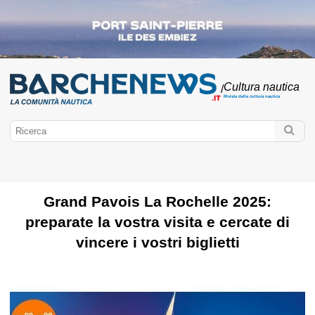
Cultura nautica
/
Rivista della cultura nautica
Grand Pavois La Rochelle 2025:
preparate la vostra visita e cercate di
vincere i vostri biglietti
BarcheNews.it
Cultura nautica
Funzione d'acqua all'interno
Meteo marino
Patente nautica
Federazione Associazioni e Club
Costruzione
amatoriale
FFVoile
Marina Francese
SNSM
Raduno Marittimo