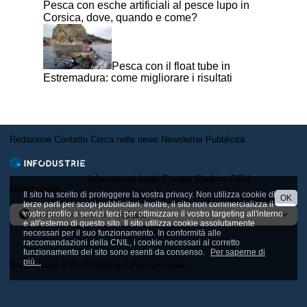
Pesca con esche artificiali al pesce lupo in
Corsica, dove, quando e come?
Pesca con il float tube in
Estremadura: come migliorare i risultati
Redazione
Contatto
Cerca nelle news
Newsletter
Pubblicità
Informazioni legali
Privacy
Cookies
CGU
Moderazione
Il sito ha scelto di proteggere la vostra privacy. Non utilizza cookie di
OK
terze parti per scopi pubblicitari. Inoltre, il sito non commercializza il
vostro profilo a servizi terzi per ottimizzare il vostro targeting all'interno
Versione internazionale
e all'esterno di questo sito. Il sito utilizza cookie assolutamente
necessari per il suo funzionamento. In conformità alle
raccomandazioni della CNIL, i cookie necessari al corretto
funzionamento del sito sono esenti da consenso.
Per saperne di
più...
BarcheNews.it
BoatIndustry.it
Pescare.news