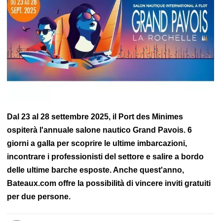
Brest
Saloni nautici
Libreria marittima
Porti turistici & marine
Pratica
Posta dei lettori
Ambiente
Occupazione e formazione
Video Buzz
Mappatura
Storia marittima
Mal di mare
Fari
Dal 23 al 28 settembre 2025, il Port des Minimes
ospiterà l'annuale salone nautico Grand Pavois. 6
giorni a galla per scoprire le ultime imbarcazioni,
incontrare i professionisti del settore e salire a bordo
delle ultime barche esposte. Anche quest'anno,
Bateaux.com offre la possibilità di vincere inviti gratuiti
per due persone.