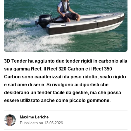
Costruzione amatoriale
Ormeggio
Ancora
Assicurazione
Manutenzione
FlashTide
Giubbotto di salvataggio
Randa
Rigging
Lampada frontale
Fender
Sicurezza marittima
Shipchandler
3D Tender ha aggiunto due tender rigidi in carbonio alla
sua gamma Reef. Il Reef 320 Carbon e il Reef 350
Carbon sono caratterizzati da peso ridotto, scafo rigido
e sartiame di serie. Si rivolgono ai diportisti che
desiderano un tender facile da gestire, ma che possa
essere utilizzato anche come piccolo gommone.
Maxime Leriche
Pubblicato su 13-05-2026