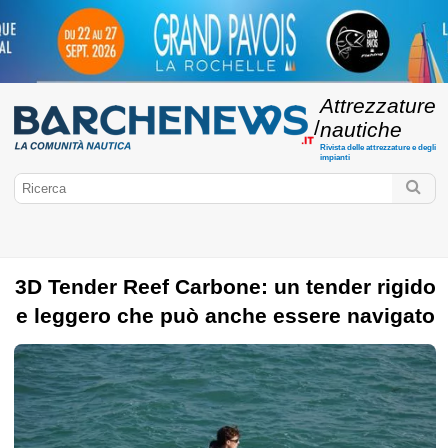
Attrezzature
/
nautiche
Rivista delle attrezzature e degli
impianti
3D Tender Reef Carbone: un tender rigido
e leggero che può anche essere navigato
BarcheNews.it
Cultura nautica
Attrezzature di coperta
Abbigliamento marino
Motori
Elettronica marina
Applicazioni per la nautica