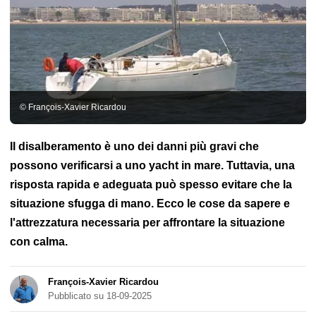
Imbottitura
Medico
Nodi
Licenza di navigazione
Regolazione
della vela
Regolamenti marittimi
Regole del bar
Regole di
priorità
© François-Xavier Ricardou
Il disalberamento è uno dei danni più gravi che
possono verificarsi a uno yacht in mare. Tuttavia, una
risposta rapida e adeguata può spesso evitare che la
situazione sfugga di mano. Ecco le cose da sapere e
l'attrezzatura necessaria per affrontare la situazione
con calma.
François-Xavier Ricardou
Pubblicato su 18-09-2025