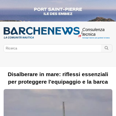
Consulenza
/
tecnica
Consigli tecnici per godersi la barca
Disalberare in mare: riflessi essenziali
per proteggere l'equipaggio e la barca
BarcheNews.it
Cultura nautica
Costruzione amatoriale
Hai un minuto?
Ormeggio
Imparare a navigare
Beaconing
Batteria
Mappatura
Manutenzione
GPS
Rigging
Tempi di marea
Manovra