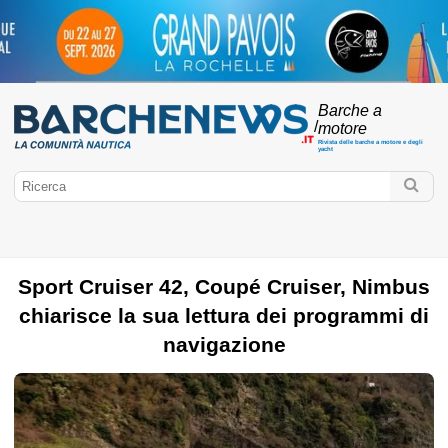
Barche a
/
motore
Rivista delle barche a motore e degli
yacht
Sport Cruiser 42, Coupé Cruiser, Nimbus
chiarisce la sua lettura dei programmi di
BarcheNews.it
navigazione
Barche a motore
Marchi di barche a motore
Prove di motoscafo
Motori
Barche a motore
Barche a motore usate
Patente nautica
Fuoribordo